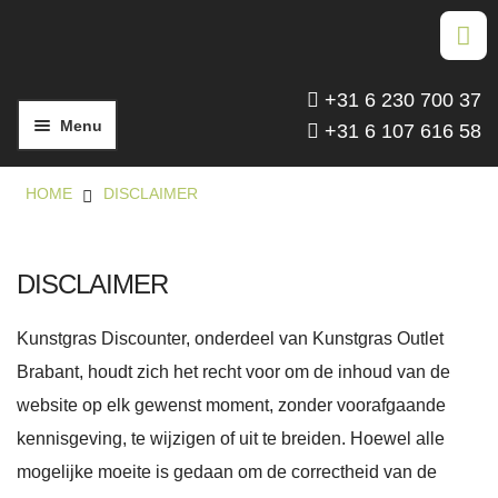
Ga door naar navigatie
Ga naar de inhoud
+31 6 230 700 37
Menu
+31 6 107 616 58
HOMEPAGE
HOME
DISCLAIMER
SOORTEN KUNSTGRAS
AANBIEDINGEN
DISCLAIMER
ACCESSOIRES
Kunstgras Discounter, onderdeel van Kunstgras Outlet
KUNSTGRAS AANLEGGEN
Brabant, houdt zich het recht voor om de inhoud van de
PROJECTEN
website op elk gewenst moment, zonder voorafgaande
kennisgeving, te wijzigen of uit te breiden. Hoewel alle
STALENPAKKET AANVRAGEN
mogelijke moeite is gedaan om de correctheid van de
CONTACT